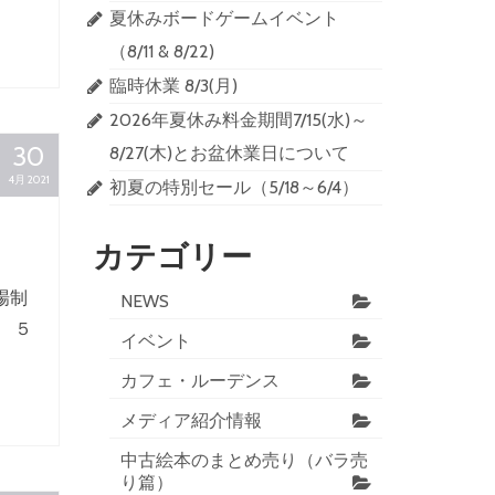
夏休みボードゲームイベント
（8/11 & 8/22)
臨時休業 8/3(月)
2026年夏休み料金期間7/15(水)～
30
8/27(木)とお盆休業日について
4月 2021
初夏の特別セール（5/18～6/4）
カテゴリー
場制
NEWS
 ５
イベント
カフェ・ルーデンス
メディア紹介情報
中古絵本のまとめ売り（バラ売
り篇）