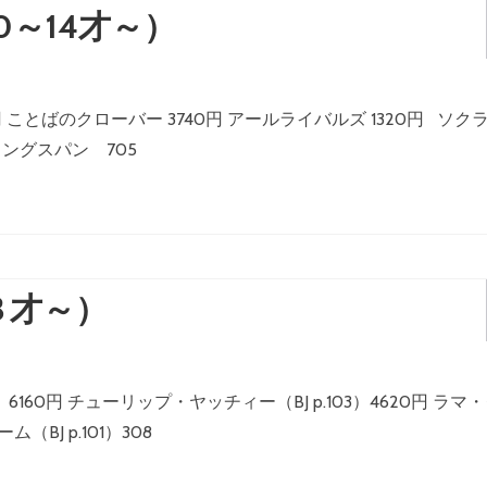
～14才～）
円 ことばのクローバー 3740円 アールライバルズ 1320円 ソク
ィングスパン 705
８才～）
1）6160円 チューリップ・ヤッチィー（BJ p.103）4620円 ラマ
（BJ p.101）308