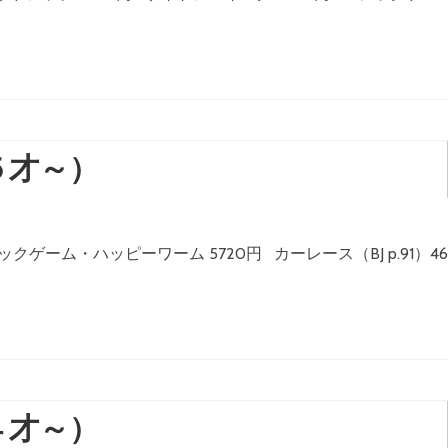
５才～）
クゲーム・ハッピーワーム 5720円 カーレース（BJ p.91）46
４才～）