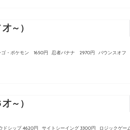
７才～）
ウボンゴ・ポケモン 1650円 忍者バナナ 2970円 バウンスオ
６才～）
クラウドシップ 4620円 サイトシーイング 3300円 ロジックゲー