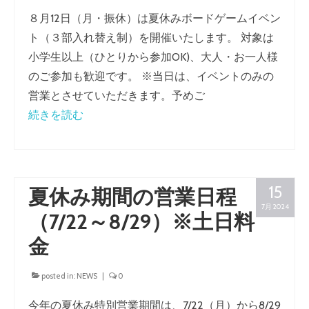
一時預かり（未就学児に関して）
８月12日（月・振休）は夏休みボードゲームイベン
イベント
ト（３部入れ替え制）を開催いたします。 対象は
小学生以上（ひとりから参加OK)、大人・お一人様
NEWS
のご参加も歓迎です。 ※当日は、イベントのみの
おもちゃの紹介
営業とさせていただきます。予めご
続きを読む
ボードゲームの紹介
中古絵本・玩具の販売
ボードゲームの販売
15
夏休み期間の営業日程
カナリアるーむ（こころの相談室）
7月 2024
（7/22～8/29）※土日料
金
posted in:
NEWS
|
0
今年の夏休み特別営業期間は、7/22（月）から8/29