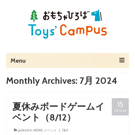
Menu
ホーム
Monthly Archives: 7月 2024
Toys’ Campusとは
予約・料金・アクセス
15
夏休みボードゲームイ
7月 2024
営業時間
ベント（8/12）
貸し切りでのご利用
posted in:
NEWS
,
イベント
|
0