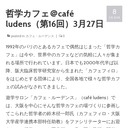
一時預かり（未就学児に関して）
8
哲学カフェ＠café
イベント
3月 2018
ludens（第16回）3月27日
NEWS
posted in:
カフェ・ルーデンス
|
0
おもちゃの紹介
1992年のパリのとあるカフェで偶然はじまった「哲学
カ
ボードゲームの紹介
フェ」は今や、世界中のカフェなどの気軽に人々が集ま
中古絵本・玩具の販売
れる場所で行われています。日本でも2000年代半ば以
降、阪大臨床哲学研究室から生まれた「カフェフィロ」
ボードゲームの販売
を
はじめとする団体により、全国各地で様々な哲学カフ
カナリアるーむ（こころの相談室）
ェの
試みがなされてきました。
遊学サロン「カフェ・ルーデンス」（café ludens）で
は、大阪を中心にそんな哲学カフェの場
づくりに参画し
てこられた哲学者の鈴木径一郎氏（カフェ
フィロ・大阪
大学産学連携本部特任助教）をファシリテー
ターにお迎