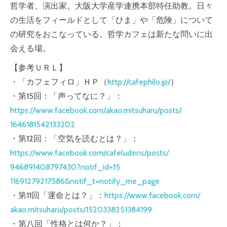
哲学者、演出家。大阪大学産学連携本部特任助教。日々
の
生活をフィールドとして「ひま」や「危険」について
の研
究をおこなっている。哲学カフェは新たな問いに出
会える
場。
【参考ＵＲＬ】
・「カフェフィロ」ＨＰ（
http://cafephilo.jp/
）
・第15回：「声ってなに？」：
https://www.facebook.com/
akao.mitsuharu/posts/
1646181542133202
・第12回：「空気を読むとは？」：
https://www.facebook.com/
cafeludens/posts/
946891408797430?notif_id=15
11691279217586&notif_t=not
ify_me_page
・第11回「運命とは？」：
https://www.facebook.com/
akao.mitsuharu/posts/
1520338251384199
・第八回「性格とは何か？」：