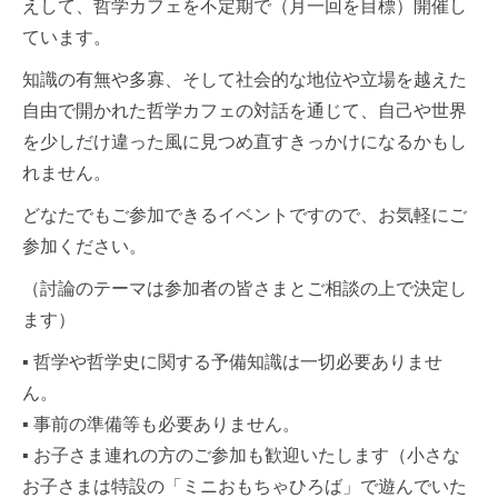
えして、哲学カフェを不定期で（月一回を目標
）開催し
ています。
知識の有無や多寡、そして社会的な地位や立場を越えた
自
由で開かれた哲学カフェの対話を通じて、自己や世界
を少
しだけ違った風に見つめ直すきっかけになるかもし
れませ
ん。
どなたでもご参加できるイベントですので、お気軽にご
参
加ください。
（討論のテーマは参加者の皆さまとご相談の上で決定し
ま
す）
▪ 哲学や哲学史に関する予備知識は一切必要ありませ
ん。
▪ 事前の準備等も必要ありません。
▪ お子さま連れの方のご参加も歓迎いたします（小さな
お子
さまは特設の「ミニおもちゃひろば」で遊んでいた