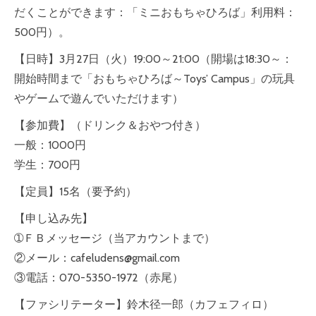
だくこ
とができます：「ミニおもちゃひろば」利用料：
500円
）。
【日時】3月27日（火）19:00～21:00（開場
は18:30～：
開始時間まで「おもちゃひろば～Toy
s’ Campus」の玩具
やゲームで遊んでいただけます）
【参加費】（ドリンク＆おやつ付き）
一般：1000円
学生：700円
【定員】15名（要予約）
【申し込み先】
➀ＦＢメッセージ（当アカウントまで）
②メール：cafeludens@gmail.com
③電話：070-5350-1972（赤尾）
【ファシリテーター】鈴木径一郎（カフェフィロ）