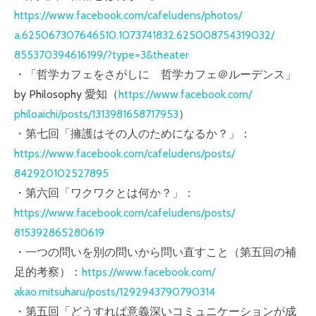
https://www.facebook.com/
cafeludens/photos/
a.625067307646510.107374183
2.625008754319032/
855370394616199/
?type=3&theater
・「哲学カフェをさがしに 哲学カフェ＠ルーデンス」
b
y Philosophy 愛知（
https://www.facebook.com/
philoaichi/posts/
1313981658717953
）
・第七回「擁護はその人のためになるか？」：
https://www.facebook.com/
cafeludens/posts/
842920102527895
・第六回「ワクワクとは何か？」：
https://www.facebook.com/
cafeludens/posts/
815392865280619
・一つの問いを別の問いから問い直すこと（第五回の補
足
的考察）：
https://www.facebook.com/
akao.mitsuharu/posts/
1292943790790314
・第五回「どうすれば意義深いコミュニケーションが成