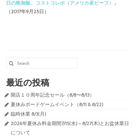
日の晩御飯、コストコレポ（アメリカ産ビーフ）
」
一時預かり（未就学児に関して）
（2017年9月25日）
イベント
NEWS
おもちゃの紹介
ボードゲームの紹介
Search
中古絵本・玩具の販売
for:
ボードゲームの販売
最近の投稿
カナリアるーむ（こころの相談室）
開店１０周年記念セール（8/8〜8/13）
夏休みボードゲームイベント（8/11 & 8/22)
臨時休業 8/3(月)
2026年夏休み料金期間7/15(水)～8/27(木)とお盆休業日
について