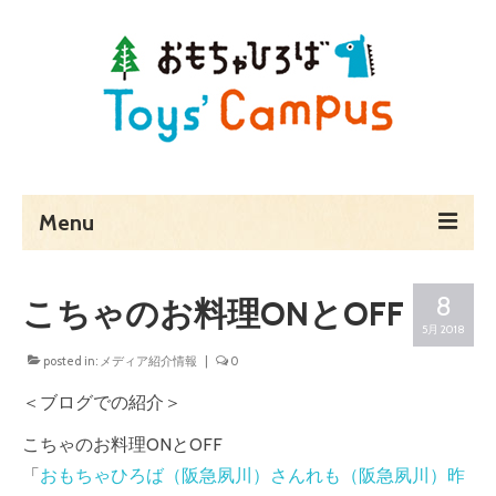
Menu
ホーム
8
こちゃのお料理ONとOFF
Toys’ Campusとは
5月 2018
posted in:
メディア紹介情報
|
0
予約・料金・アクセス
＜ブログでの紹介＞
営業時間
こちゃのお料理ONとOFF
貸し切りでのご利用
「
おもちゃひろば（阪急夙川）さんれも（阪急夙川）昨