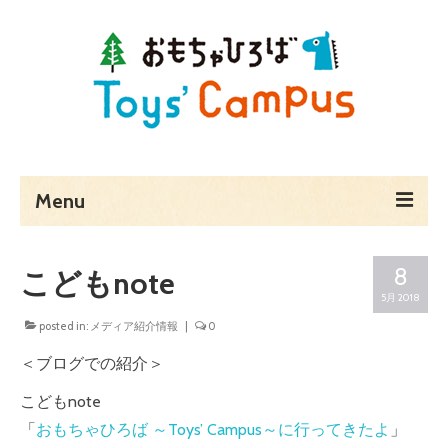
Menu
ホーム
8
こどもnote
Toys’ Campusとは
5月 2018
posted in:
メディア紹介情報
|
0
予約・料金・アクセス
＜ブログでの紹介＞
営業時間
こどもnote
貸し切りでのご利用
「
おもちゃひろば ～Toys’
Campus～に行ってきたよ
」