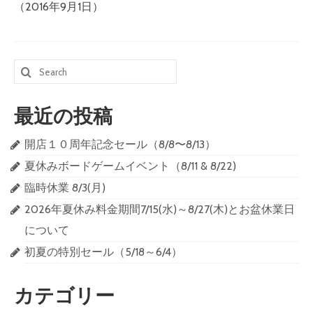
（2016年9月1日）
一時預かり（未就学児に関して）
イベント
NEWS
Search
for:
おもちゃの紹介
最近の投稿
ボードゲームの紹介
開店１０周年記念セール（8/8〜8/13）
中古絵本・玩具の販売
夏休みボードゲームイベント（8/11 & 8/22)
ボードゲームの販売
臨時休業 8/3(月)
カナリアるーむ（こころの相談室）
2026年夏休み料金期間7/15(水)～8/27(木)とお盆休業日
について
初夏の特別セール（5/18～6/4）
カテゴリー