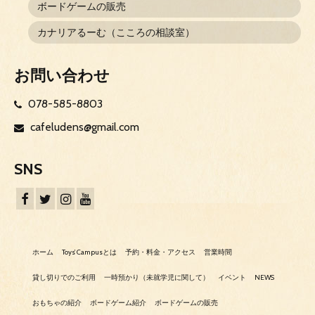
ボードゲームの販売
カナリアるーむ（こころの相談室）
お問い合わせ
078-585-8803
cafeludens@gmail.com
SNS
ホーム
Toys’ Campusとは
予約・料金・アクセス
営業時間
貸し切りでのご利用
一時預かり（未就学児に関して）
イベント
NEWS
おもちゃの紹介
ボードゲーム紹介
ボードゲームの販売