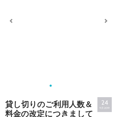
一時預かり（未就学児に関して）
イベント
NEWS
おもちゃの紹介
ボードゲームの紹介
中古絵本・玩具の販売
ボードゲームの販売
カナリアるーむ（こころの相談室）
24
貸し切りのご利用人数＆
9月 2019
料金の改定につきまして