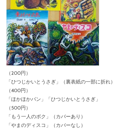
一時預かり（未就学児に関して）
イベント
NEWS
おもちゃの紹介
ボードゲームの紹介
中古絵本・玩具の販売
（200円）
ボードゲームの販売
「ひつじかいとうさぎ」（裏表紙の一部に折れ）
（400円）
カナリアるーむ（こころの相談室）
「ほかほかパン」「ひつじかいとうさぎ」
（500円）
「もう一人のボク」（カバーあり）
「やまのディスコ」（カバーなし）