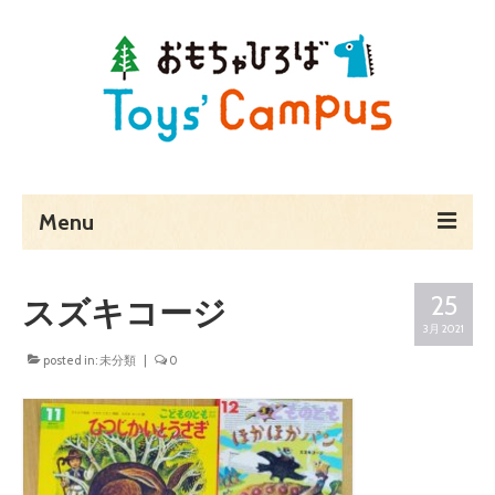
Menu
ホーム
25
スズキコージ
Toys’ Campusとは
3月 2021
posted in:
未分類
|
0
予約・料金・アクセス
営業時間
貸し切りでのご利用