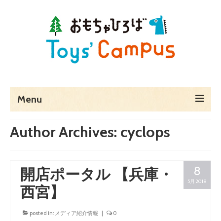
Menu
ホーム
Author Archives: cyclops
Toys’ Campusとは
予約・料金・アクセス
8
開店ポータル 【兵庫・
5月 2018
営業時間
西宮】
貸し切りでのご利用
posted in:
メディア紹介情報
|
0