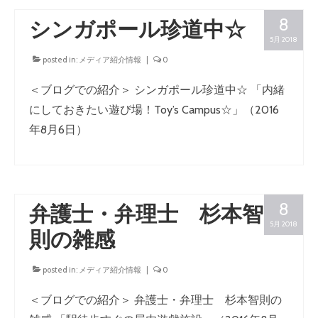
8
シンガポール珍道中☆
5月 2018
posted in:
メディア紹介情報
|
0
＜ブログでの紹介＞ シンガポール珍道中☆ 「内緒
にしておきたい遊び場！Toy’s Campus☆」（2016
年8月6日）
8
弁護士・弁理士 杉本智
5月 2018
則の雑感
posted in:
メディア紹介情報
|
0
＜ブログでの紹介＞ 弁護士・弁理士 杉本智則の