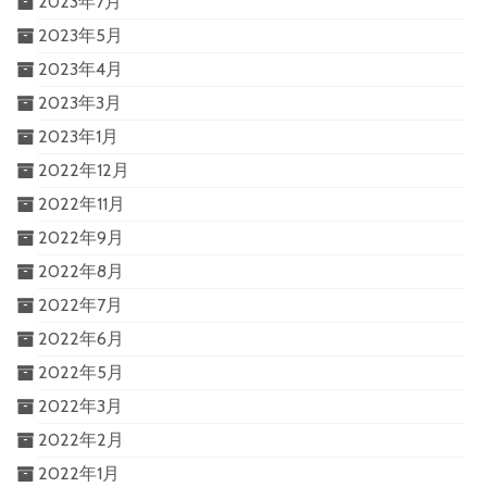
2023年7月
2023年5月
2023年4月
2023年3月
2023年1月
2022年12月
2022年11月
2022年9月
2022年8月
2022年7月
2022年6月
2022年5月
2022年3月
2022年2月
2022年1月