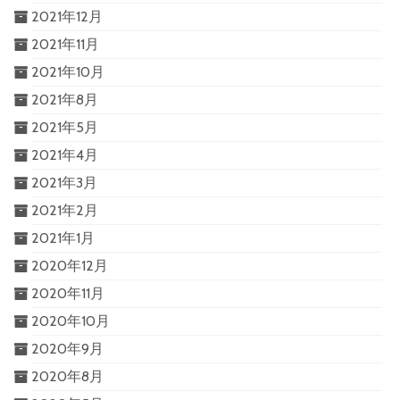
2021年12月
2021年11月
2021年10月
2021年8月
2021年5月
2021年4月
2021年3月
2021年2月
2021年1月
2020年12月
2020年11月
2020年10月
2020年9月
2020年8月