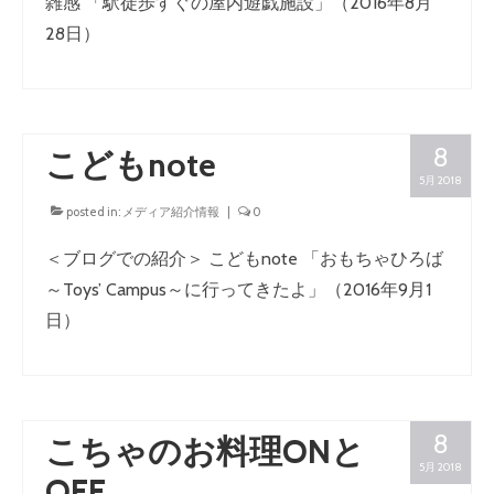
雑感 「駅徒歩すぐの屋内遊戯施設」（2016年8月
28日）
8
こどもnote
5月 2018
posted in:
メディア紹介情報
|
0
＜ブログでの紹介＞ こどもnote 「おもちゃひろば
～Toys’ Campus～に行ってきたよ」（2016年9月1
日）
8
こちゃのお料理ONと
5月 2018
OFF