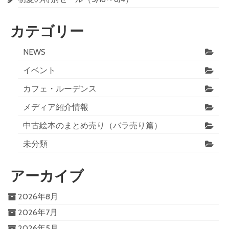
カテゴリー
NEWS
イベント
カフェ・ルーデンス
メディア紹介情報
中古絵本のまとめ売り（バラ売り篇）
未分類
アーカイブ
2026年8月
2026年7月
2026年5月