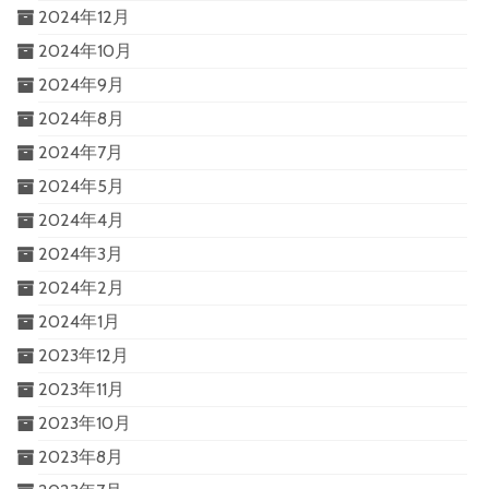
2024年12月
2024年10月
2024年9月
2024年8月
2024年7月
2024年5月
2024年4月
2024年3月
2024年2月
2024年1月
2023年12月
2023年11月
2023年10月
2023年8月